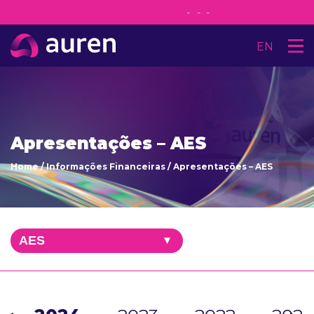
-
-
-
EN
Apresentações – AES
Home
/
Informações Financeiras
/
Apresentações – AES