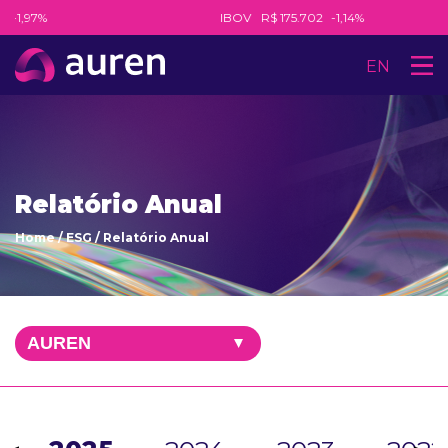
-1,97%
IBOV
R$ 175.702
-1,14%
EN
Relatório Anual
Home
/
ESG
/
Relatório Anual