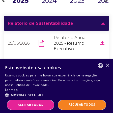
2025
2024
2023
2022
<
>
Relatório de Sustentabilidade
Relatório Anual
25/06/2026
2025 - Resumo
Executivo
Relatório Anual
×
28/04/2026
Este website usa cookies
2025
Usamos cookies para melhorar sua experiência de navegação,
PORTUGUESE
personalizar conteúdos e anúncios. Para mais informações, veja
nossa Política de Privacidade.
ENGLISH
Ler mais
MOSTRAR DETALHES
RECUSAR TODOS
ACEITAR TODOS
Powered by
MZ