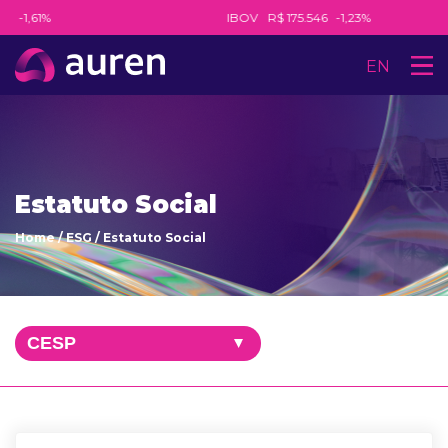
8
-1,61%
IBOV
R$ 175.546
-1,23%
EN
Estatuto Social
Home
/
ESG
/
Estatuto Social