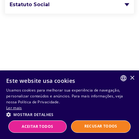
Estatuto Social
×
Este website usa cookies
Usamos cookies para melhorar sua experiência de navegação,
PORTUGUESE
personalizar conteúdos e anúncios. Para mais informações, veja
nossa Política de Privacidade.
ENGLISH
Ler mais
MOSTRAR DETALHES
RECUSAR TODOS
ACEITAR TODOS
Powered by
MZ