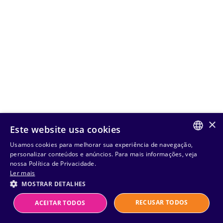
×
Este website usa cookies
Usamos cookies para melhorar sua experiência de navegação,
PORTUGUESE
personalizar conteúdos e anúncios. Para mais informações, veja
nossa Política de Privacidade.
ENGLISH
Ler mais
MOSTRAR DETALHES
RECUSAR TODOS
ACEITAR TODOS
Powered by
MZ