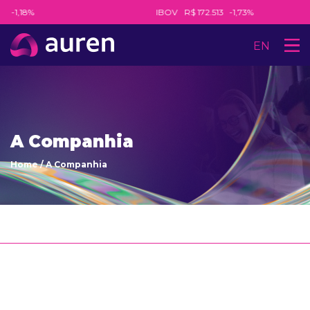
5
-1,18%
IBOV
R$ 172.513
-1,73%
EN
A Companhia
Home
/
A Companhia